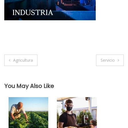
Navegación
Agricultura
Servicio
de
entradas
You May Also Like